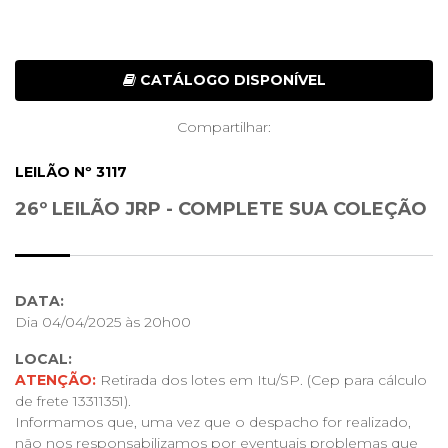
CATÁLOGO DISPONÍVEL
Compartilhar:
LEILÃO Nº 3117
26º LEILÃO JRP - COMPLETE SUA COLEÇÃO
DATA:
Dia 04/04/2025 às 20h00
LOCAL:
ATENÇÃO:
Retirada dos lotes em Itu/SP. (Cep para cálculo
de frete 13311351).
Informamos que, uma vez que o despacho for realizado,
não nos responsabilizamos por eventuais problemas que