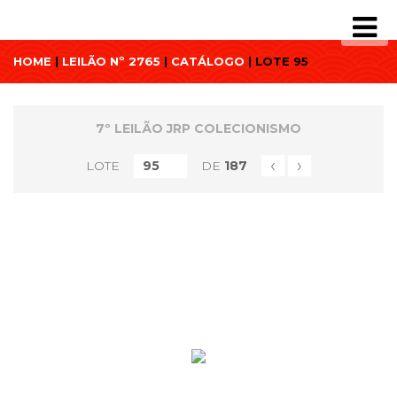
HOME
|
LEILÃO Nº 2765
|
CATÁLOGO
| LOTE 95
7º LEILÃO JRP COLECIONISMO
‹
›
LOTE
DE
187