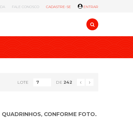
UDA
FALE CONOSCO
CADASTRE-SE
ENTRAR
‹
›
LOTE
DE
242
M QUADRINHOS, CONFORME FOTO.