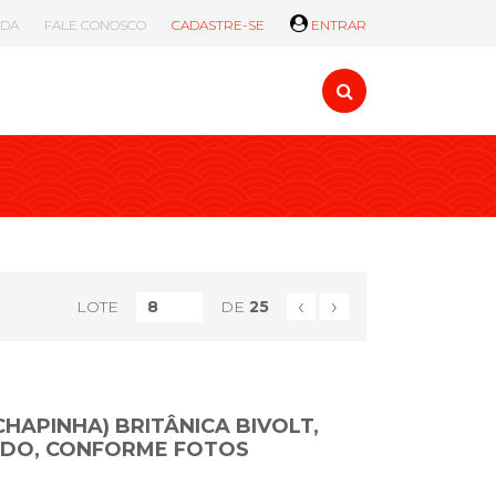
UDA
FALE CONOSCO
CADASTRE-SE
ENTRAR
‹
›
LOTE
DE
25
HAPINHA) BRITÂNICA BIVOLT,
DO, CONFORME FOTOS