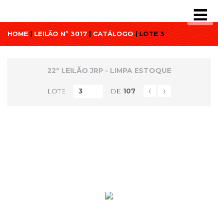
HOME
|
LEILÃO Nº 3017
|
CATÁLOGO
| LOTE 3
22º LEILÃO JRP - LIMPA ESTOQUE
‹
›
LOTE
DE
107