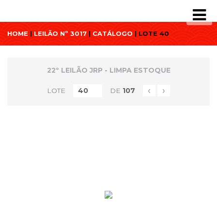
HOME
|
LEILÃO Nº 3017
|
CATÁLOGO
| LOTE 40
22º LEILÃO JRP - LIMPA ESTOQUE
‹
›
LOTE
DE
107