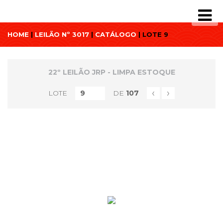
HOME
|
LEILÃO Nº 3017
|
CATÁLOGO
| LOTE 9
22º LEILÃO JRP - LIMPA ESTOQUE
‹
›
LOTE
DE
107