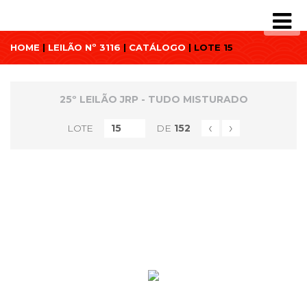
HOME
|
LEILÃO Nº 3116
|
CATÁLOGO
| LOTE 15
25º LEILÃO JRP - TUDO MISTURADO
‹
›
LOTE
DE
152