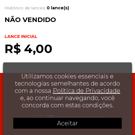
Histórico de lances:
0 lance(s)
NÃO VENDIDO
LANCE INICIAL
R$ 4,00
Utilizamos cookies essenciais e
tecnologias semelhantes de acordo
AJUDA
FALE CONOSCO
com a nossa
Política de Privacidade
LEILÕES FINALIZADOS
e, ao continuar navegando, você
TERMOS E CONDIÇÕES DE USO
concorda com estas condições.
OBTENHA UMA PLATAFORMA
© 2026 -
JRP
. Todos os direitos reservados.
Aceitar
, , , , , , CEP
CONTATO:
(11) 99867-6295
|
jrpcolecionismo@gmail.com