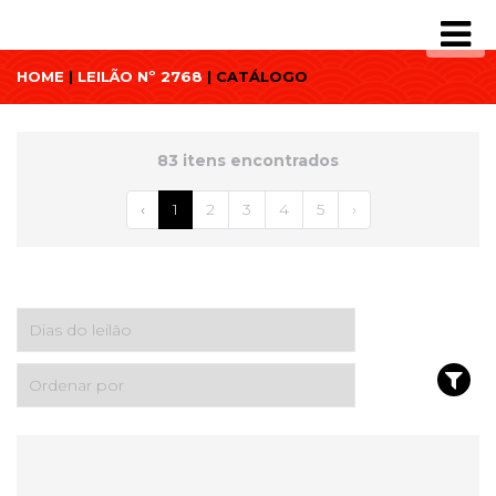
HOME
|
LEILÃO Nº 2768
| CATÁLOGO
83 itens encontrados
‹
1
2
3
4
5
›