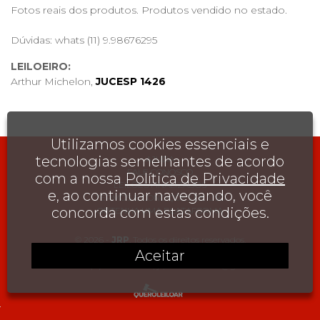
Fotos reais dos produtos. Produtos vendido no estado.
Dúvidas: whats (11) 9.98676295
LEILOEIRO:
Arthur Michelon,
JUCESP 1426
Utilizamos cookies essenciais e
tecnologias semelhantes de acordo
AJUDA
FALE CONOSCO
com a nossa
Política de Privacidade
LEILÕES FINALIZADOS
e, ao continuar navegando, você
TERMOS E CONDIÇÕES DE USO
concorda com estas condições.
OBTENHA UMA PLATAFORMA
© 2026 -
JRP
. Todos os direitos reservados.
Aceitar
, , , , , , CEP
CONTATO:
(11) 99867-6295
|
jrpcolecionismo@gmail.com