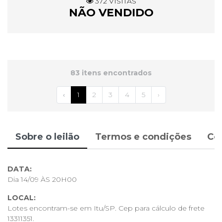
372 VISITAS
NÃO VENDIDO
83 itens encontrados
‹
1
2
3
4
5
›
Sobre o leilão
Termos e condições
Co
DATA:
Dia 14/09 ÀS 20H00
LOCAL:
Lotes encontram-se em Itu/SP. Cep para cálculo de frete
13311351.